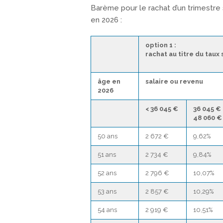
Barème pour le rachat d’un trimestre
en 2026 :
option 1 :
rachat au titre du taux 
âge en
salaire ou revenu
2026
< 36 045 €
36 045 €
48 060 €
50 ans
2 672 €
9,62%
51 ans
2 734 €
9,84%
52 ans
2 796 €
10,07%
53 ans
2 857 €
10,29%
54 ans
2 919 €
10,51%