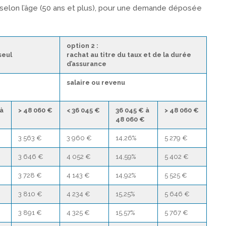
 selon l’âge (50 ans et plus), pour une demande déposée
option 2 :
seul
rachat au titre du taux et de la durée
d’assurance
salaire ou revenu
 à
> 48 060 €
< 36 045 €
36 045 € à
> 48 060 €
48 060 €
3 563 €
3 960 €
14,26%
5 279 €
3 646 €
4 052 €
14,59%
5 402 €
3 728 €
4 143 €
14,92%
5 525 €
3 810 €
4 234 €
15,25%
5 646 €
3 891 €
4 325 €
15,57%
5 767 €