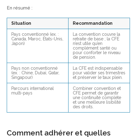
En résumé :
Situation
Recommandation
Pays conventionné (ex. :
La convention couvre la
Canada, Maroc, États-Unis,
retraite de base ; la CFE
Japon)
n’est utile qu’en
complément santé ou
pour conforter le niveau
de pension.
Pays non conventionné
La CFE est indispensable
(ex. : Chine, Dubaï, Qatar,
pour valider ses trimestres
Singapour)
et préserver le taux plein.
Parcours international
Combiner convention et
multi-pays
CFE permet de garantir
une continuité complète
et une meilleure lisibilité
des droits.
Comment adhérer et quelles