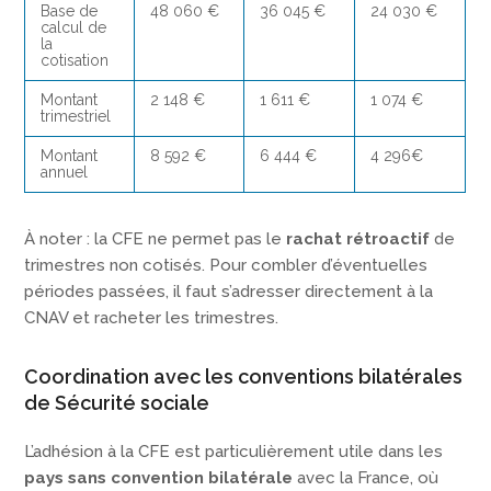
Base de
48 060 €
36 045 €
24 030 €
calcul de
la
cotisation
Montant
2 148 €
1 611 €
1 074 €
trimestriel
Montant
8 592 €
6 444 €
4 296€
annuel
À noter : la CFE ne permet pas le
rachat rétroactif
de
trimestres non cotisés. Pour combler d’éventuelles
périodes passées, il faut s’adresser directement à la
CNAV et racheter les trimestres.
Coordination avec les conventions bilatérales
de Sécurité sociale
L’adhésion à la CFE est particulièrement utile dans les
pays sans convention bilatérale
avec la France, où