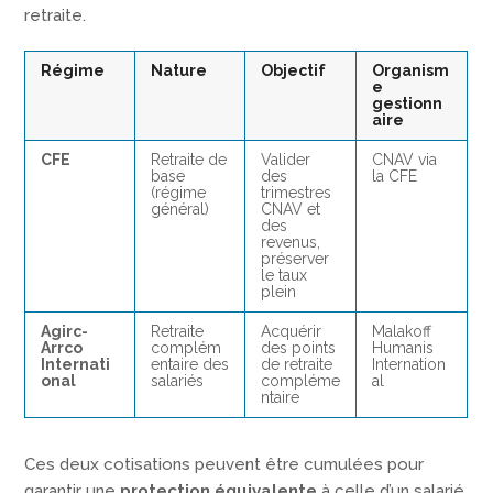
retraite.
Régime
Nature
Objectif
Organism
e
gestionn
aire
CFE
Retraite de
Valider
CNAV via
base
des
la CFE
(régime
trimestres
général)
CNAV et
des
revenus,
préserver
le taux
plein
Agirc-
Retraite
Acquérir
Malakoff
Arrco
complém
des points
Humanis
Internati
entaire des
de retraite
Internation
onal
salariés
compléme
al
ntaire
Ces deux cotisations peuvent être cumulées pour
garantir une
protection équivalente
à celle d’un salarié