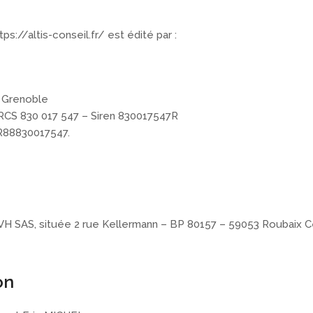
ps://altis-conseil.fr/ est édité par :
0 Grenoble
RCS 830 017 547 – Siren 830017547R
FR88830017547.
OVH SAS, située 2 rue Kellermann – BP 80157 – 59053 Roubaix C
ion