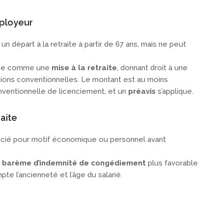
employeur
n départ à la retraite à partir de 67 ans, mais ne peut
érée comme une
mise à la retraite
, donnant droit à une
tions conventionnelles. Le montant est au moins
onventionnelle de licenciement, et un
préavis
s’applique.
raite
encié pour motif économique ou personnel avant
n
barème d’indemnité de congédiement
plus favorable
te l’ancienneté et l’âge du salarié.