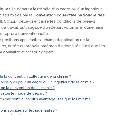
miques
, le départ à la retraite d’un cadre ou d’un ingénieur
cises fixées par la
Convention collective nationale des
(IDCC 44)
. Celle-ci encadre les conditions de préavis,
e travail, qu’il s’agisse d’un départ volontaire, d’une mise
une rupture conventionnelle.
ispositions applicables : champ d’application de la
es, durée du préavis, barèmes d’indemnités, ainsi que les
 à connaître avant tout départ.
e la convention collective de la chimie ?
possibles pour un cadre ou un ingénieur de la chimie ?
lon la convention de la chimie ?
 selon le mode de départ ?
chimie sont-elles plus avantageuses que les minima
tions sociales sur les indemnités ?