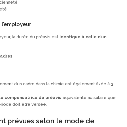
ncienneté
neté
r l’employeur
yeur, la durée du préavis est
identique à celle d’un
cadres
iement d’un cadre dans la chimie est également fixée à
3
té compensatrice de préavis
équivalente au salaire que
ériode doit être versée.
nt prévues selon le mode de