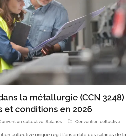
 dans la métallurgie (CCN 3248)
s et conditions en 2026
Convention collective
,
Salariés
Convention collective
ntion collective unique régit l'ensemble des salariés de la