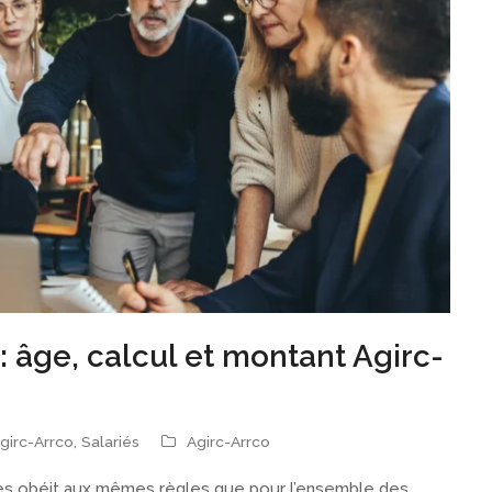
: âge, calcul et montant Agirc-
girc-Arrco
,
Salariés
Agirc-Arrco
dres obéit aux mêmes règles que pour l’ensemble des