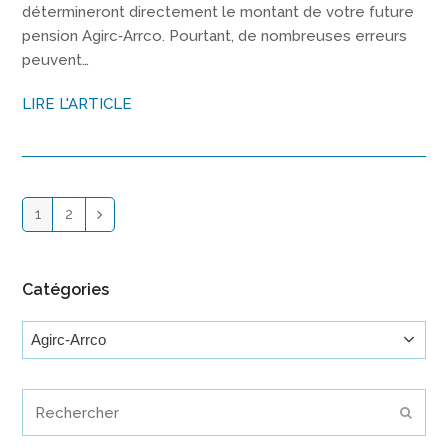
détermineront directement le montant de votre future
pension Agirc‑Arrco. Pourtant, de nombreuses erreurs
peuvent…
LIRE L'ARTICLE
1
2
Page
Page
Suivant
Catégories
Catégories
Rechercher
Envoy