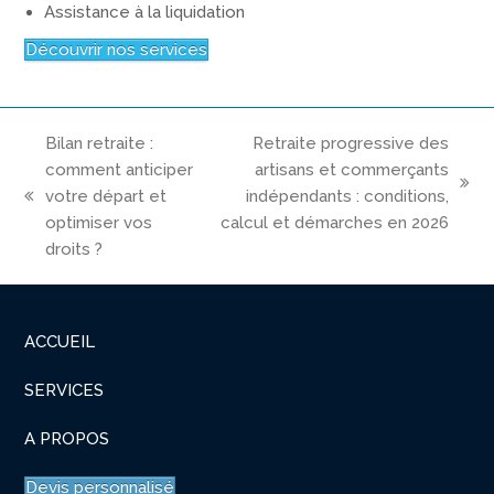
Assistance à la liquidation
Découvrir nos services
Bilan retraite :
Retraite progressive des
comment anticiper
artisans et commerçants
next
votre départ et
indépendants : conditions,
previous
post:
optimiser vos
calcul et démarches en 2026
post:
droits ?
ACCUEIL
SERVICES
A PROPOS
Devis personnalisé