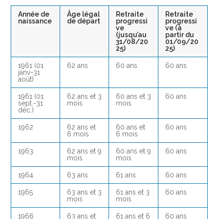
Année de
Âge légal
Retraite
Retraite
naissance
de départ
progressi
progressi
ve
ve (à
(jusqu’au
partir du
31/08/20
01/09/20
25)
25)
1961 (01
62 ans
60 ans
60 ans
janv-31
août)
1961 (01
62 ans et 3
60 ans et 3
60 ans
sept.-31
mois
mois
déc.)
1962
62 ans et
60 ans et
60 ans
6 mois
6 mois
1963
62 ans et 9
60 ans et 9
60 ans
mois
mois
1964
63 ans
61 ans
60 ans
1965
63 ans et 3
61 ans et 3
60 ans
mois
mois
1966
63 ans et
61 ans et 6
60 ans