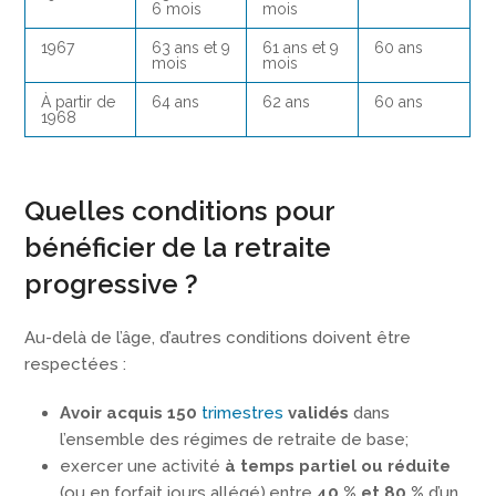
6 mois
mois
1967
63 ans et 9
61 ans et 9
60 ans
mois
mois
À partir de
64 ans
62 ans
60 ans
1968
Quelles conditions pour
bénéficier de la retraite
progressive ?
Au-delà de l’âge, d’autres conditions doivent être
respectées :
Avoir acquis 150
trimestres
validés
dans
l’ensemble des régimes de retraite de base;
exercer une activité
à temps partiel ou réduite
(ou en forfait jours allégé),entre
40 % et 80 %
d’un