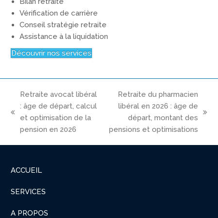
Bilan retraite
Vérification de carrière
Conseil stratégie retraite
Assistance à la liquidation
Découvrir nos services
Retraite avocat libéral
Retraite du pharmacien
: âge de départ, calcul
libéral en 2026 : âge de
previous
next
et optimisation de la
départ, montant des
post:
post:
pension en 2026
pensions et optimisations
ACCUEIL
SERVICES
A PROPOS