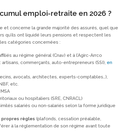
 cumul emploi-retraite en 2026 ?
le et concerne la grande majorité des assurés, quel que
ors qu’ils ont liquidé leurs pensions et respectent les
pales catégories concernées :
 affiliés au régime général (Cnav) et à l’Agirc-Arrco
: artisans, commerçants, auto-entrepreneurs (SSI),
en
cins, avocats, architectes, experts-comptables…),
NBF, etc.
a MSA
rritoriaux ou hospitaliers (SRE, CNRACL)
similés salariés ou non-salariés selon la forme juridique
 propres règles
(plafonds, cessation préalable,
éférer à la réglementation de son régime avant toute