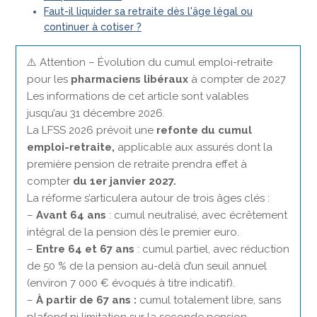
Faut-il liquider sa retraite dès l'âge légal ou
continuer à cotiser ?
⚠️ Attention – Évolution du cumul emploi-retraite
pour les
pharmaciens libéraux
à compter de 2027
Les informations de cet article sont valables
jusqu’au 31 décembre 2026.
La LFSS 2026 prévoit une
refonte du cumul
emploi-retraite,
applicable aux assurés dont la
première pension de retraite prendra effet à
compter
du 1er janvier 2027.
La réforme s’articulera autour de trois âges clés :
–
Avant 64 ans
: cumul neutralisé, avec écrêtement
intégral de la pension dès le premier euro.
–
Entre 64 et 67 ans
: cumul partiel, avec réduction
de 50 % de la pension au-delà d’un seuil annuel
(environ 7 000 € évoqués à titre indicatif).
–
À partir de 67 ans :
cumul totalement libre, sans
plafond ni limitation sur la seconde pension.