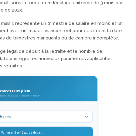
nitial, sous la forme d’un décalage uniforme de 3 mois par
me de 2023.
is il représente un trimestre de salaire en moins et un
peut avoir un impact financier réel pour ceux dont la date
s de trimestres manquants ou de carrière incomplète.
e légal de départ à la retraite et le nombre de
mulateur intègre les nouveaux paramètres applicables
 retraites :
estres taux plein
eptembre 2026. Source :
lassuranceretraite.fr
Voir mon âge légal de départ