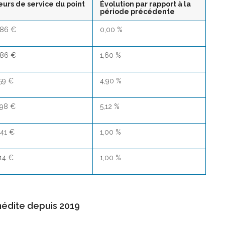
eurs de service du point
Évolution par rapport à la
période précédente
386 €
0,00 %
386 €
1,60 %
159 €
4,90 %
498 €
5,12 %
841 €
1,00 %
714 €
1,00 %
nédite depuis 2019