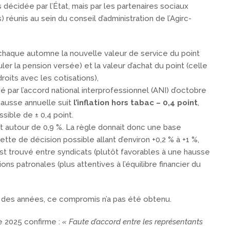
décidée par l’État, mais par les partenaires sociaux
 réunis au sein du conseil d’administration de l’Agirc-
 chaque automne la nouvelle valeur de service du point
uler la pension versée) et la valeur d’achat du point (celle
roits avec les cotisations),
xé par l’accord national interprofessionnel (ANI) d’octobre
hausse annuelle suit
l’inflation hors tabac – 0,4 point
,
ible de ± 0,4 point.
tait autour de 0,9 %. La règle donnait donc une base
ette de décision possible allant d’environ +0,2 % à +1 %,
t trouvé entre syndicats (plutôt favorables à une hausse
ions patronales (plus attentives à l’équilibre financier du
s des années, ce compromis n’a pas été obtenu.
e 2025 confirme :
« Faute d’accord entre les représentants