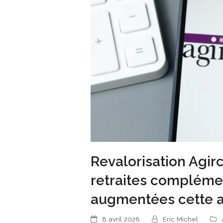
Revalorisation Agir
retraites compléme
augmentées cette 
8 avril 2026
Eric Michel