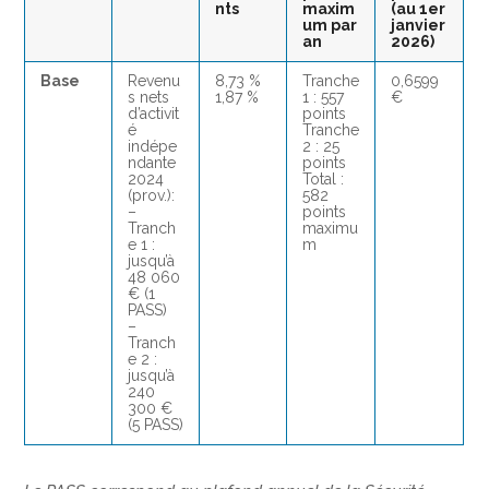
nts
maxim
(au 1er
um par
janvier
an
2026)
Base
Revenu
8,73 %
Tranche
0,6599
s nets
1,87 %
1 : 557
€
d’activit
points
é
Tranche
indépe
2 : 25
ndante
points
2024
Total :
(prov.):
582
–
points
Tranch
maximu
e 1 :
m
jusqu’à
48 060
€ (1
PASS)
–
Tranch
e 2 :
jusqu’à
240
300 €
(5 PASS)