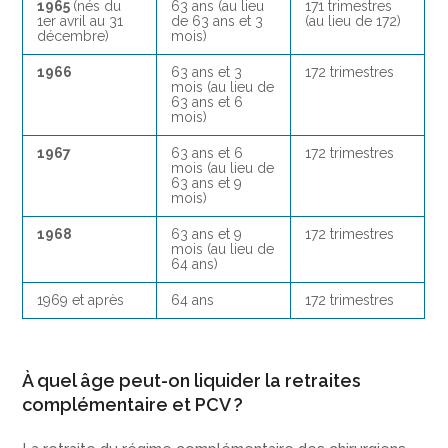
1965
(nés du
63 ans (au lieu
171 trimestres
1er avril au 31
de 63 ans et 3
(au lieu de 172)
décembre)
mois)
1966
63 ans et 3
172 trimestres
mois (au lieu de
63 ans et 6
mois)
1967
63 ans et 6
172 trimestres
mois (au lieu de
63 ans et 9
mois)
1968
63 ans et 9
172 trimestres
mois (au lieu de
64 ans)
1969 et après
64 ans
172 trimestres
À quel âge peut-on liquider la retraites
complémentaire et PCV ?