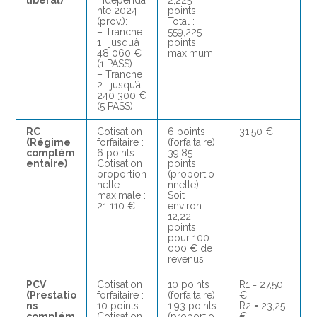
libéral)
indépenda
2,225
nte 2024
points
(prov.):
Total :
– Tranche
559,225
1 : jusqu’à
points
48 060 €
maximum
(1 PASS)
– Tranche
2 : jusqu’à
240 300 €
(5 PASS)
RC
Cotisation
6 points
31,50 €
(Régime
forfaitaire :
(forfaitaire)
complém
6 points
39,85
entaire)
Cotisation
points
proportion
(proportio
nelle
nnelle)
maximale :
Soit
21 110 €
environ
12,22
points
pour 100
000 € de
revenus
PCV
Cotisation
10 points
R1 = 27,50
(Prestatio
forfaitaire :
(forfaitaire)
€
ns
10 points
1,93 points
R2 = 23,25
complém
Cotisation
(proportio
€