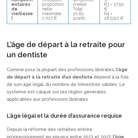
entaires
proportion
nnelle)
R3 = 27,50
de
nelle
Total :
€
vieillesse
maximale :
10,82
R4 =
)
1 707 €
points
28,5747 €
L’âge de départ à la retraite pour
un dentiste
Comme pour la plupart des professions libérales,
l’âge
de départ à la retraite d’un dentiste
dépend à la fois
de son âge légal, du nombre de trimestres validés. Le
système est calqué sur les règles générales
applicables aux professions libérales.
L’âge légal et la durée d’assurance requise
Depuis la réforme des retraites entrée
progressivement en vigueur entre 2023 et 2027,
l’âge