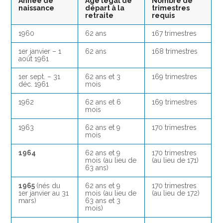
Année de
Âge légal de
Nombre de
naissance
départ à la
trimestres
retraite
requis
1960
62 ans
167 trimestres
1er janvier – 1
62 ans
168 trimestres
août 1961
1er sept. – 31
62 ans et 3
169 trimestres
déc. 1961
mois
1962
62 ans et 6
169 trimestres
mois
1963
62 ans et 9
170 trimestres
mois
1964
62 ans et 9
170 trimestres
mois (au lieu de
(au lieu de 171)
63 ans)
1965
(nés du
62 ans et 9
170 trimestres
1er janvier au 31
mois (au lieu de
(au lieu de 172)
mars)
63 ans et 3
mois)