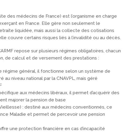
te des médecins de France) est l’organisme en charge
 exerçant en France. Elle gère non seulement le
traite liquidée, mais aussi la collecte des cotisations
 elle couvre certains risques liés à l’invalidité ou au décès.
 CARMF repose sur plusieurs régimes obligatoires, chacun
on, de calcul et de versement des prestations :
 le régime général, il fonctionne selon un système de
stré au niveau national par la CNAVPL, mais géré
F
écifique aux médecins libéraux, il permet d’acquérir des
nent majorer la pension de base
Vieillesse) : destiné aux médecins conventionnés, ce
rance Maladie et permet de percevoir une pension
l offre une protection financière en cas d’incapacité