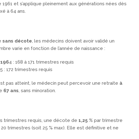
e 1961 et s’applique pleinement aux générations nées dès
ixé à 64 ans.
se
sans décote
, les médecins doivent avoir validé un
mbre varie en fonction de l’année de naissance :
 196
4 : 168 à 171 trimestres requis
5 : 172 trimestres requis
t pas atteint, le médecin peut percevoir une retraite
à
de
67 ans
, sans minoration.
es trimestres requis, une décote de
1,25 %
par trimestre
 20 trimestres (soit 25 % max). Elle est définitive et ne