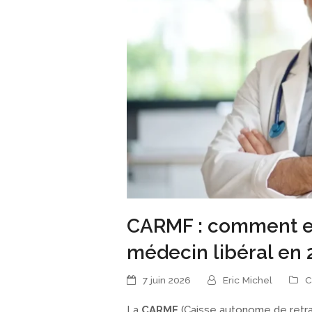
CARMF : comment est
médecin libéral en 
7 juin 2026
Eric Michel
C
La
CARMF
(Caisse autonome de retra