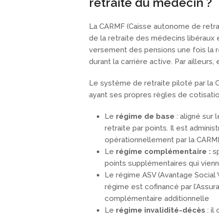
retraite du médecin ?
La CARMF (Caisse autonome de retrai
de la retraite des médecins libéraux
versement des pensions une fois la re
durant la carrière active. Par ailleurs,
Le système de retraite piloté par la
ayant ses propres règles de cotisati
Le
régime de base
: aligné sur
retraite par points. Il est admini
opérationnellement par la CARM
Le
régime complémentaire :
sp
points supplémentaires qui vien
Le régime ASV (Avantage Social 
régime est cofinancé par l’Assu
complémentaire additionnelle
Le
régime invalidité-décès
: i