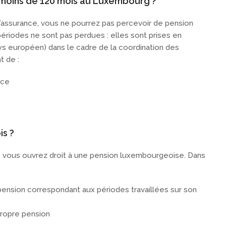
z moins de 120 mois au Luxembourg ?
 d’assurance, vous ne pourrez pas percevoir de pension
riodes ne sont pas perdues : elles sont prises en
ys européen) dans le cadre de la coordination des
 de :
nce
is ?
, vous ouvrez droit à une pension luxembourgeoise. Dans
nsion correspondant aux périodes travaillées sur son
propre pension