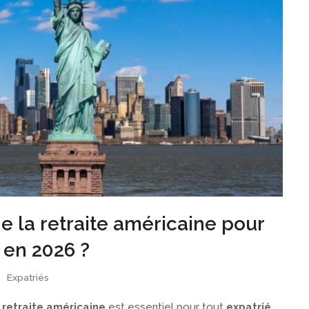
 la retraite américaine pour
 en 2026 ?
Expatriés
a
retraite américaine
est essentiel pour tout
expatrié