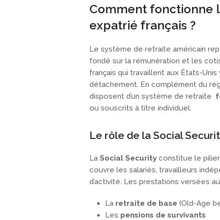
Comment fonctionne la
expatrié français ?
Le système de retraite américain rep
fondé sur la rémunération et les coti
français qui travaillent aux États-Uni
détachement. En complément du régime
disposent d’un système de retraite
fo
ou souscrits à titre individuel.
Le rôle de la Social Securi
La
Social Security
constitue le pilie
couvre les salariés, travailleurs ind
d’activité. Les prestations versées a
La
retraite de base
(Old-Age be
Les
pensions de survivants