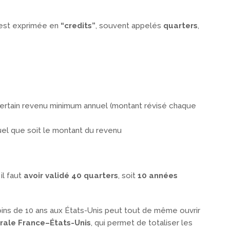
 est exprimée en
“credits”
, souvent appelés
quarters
,
certain revenu minimum annuel (montant révisé chaque
uel que soit le montant du revenu
il faut
avoir validé 40 quarters
, soit
10 années
moins de 10 ans aux États-Unis peut tout de même ouvrir
érale France–États-Unis
, qui permet de totaliser les