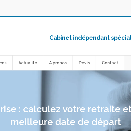
Cabinet indépendant spéciali
ces
Actualité
A propos
Devis
Contact
ise : calculez votre retraite e
meilleure date de départ