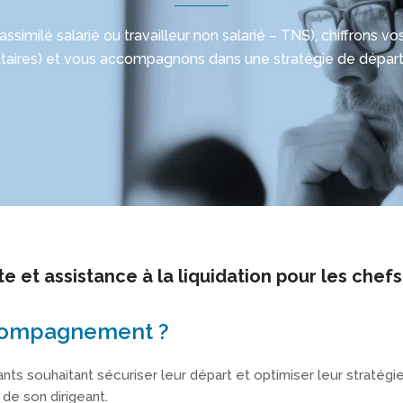
(assimilé salarié ou travailleur non salarié – TNS), chiffrons
ires) et vous accompagnons dans une stratégie de départ
te et assistance à la liquidation pour les chefs
ccompagnement ?
s souhaitant sécuriser leur départ et optimiser leur stratégie
 de son dirigeant.