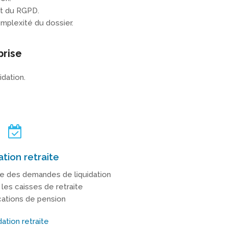
ct du RGPD.
omplexité du dossier.
prise
idation.
ation retraite
e des demandes de liquidation
les caisses de retraite
ications de pension
dation retraite