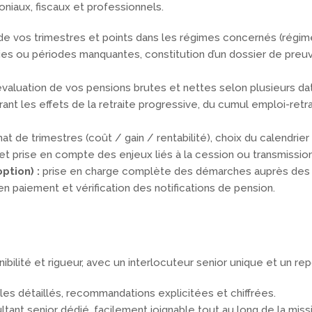
niaux, fiscaux et professionnels.
n de vos trimestres et points dans les régimes concernés (régim
malies ou périodes manquantes, constitution d’un dossier de pre
évaluation de vos pensions brutes et nettes selon plusieurs da
égrant les effets de la retraite progressive, du cumul emploi-ret
hat de trimestres (coût / gain / rentabilité), choix du calendrie
, et prise en compte des enjeux liés à la cession ou transmission
option)
:
prise en charge complète des démarches auprès des 
e en paiement et vérification des notifications de pension.
ilité et rigueur, avec un interlocuteur senior unique et un rep
bles détaillés, recommandations explicitées et chiffrées.
ltant senior dédié, facilement joignable tout au long de la miss