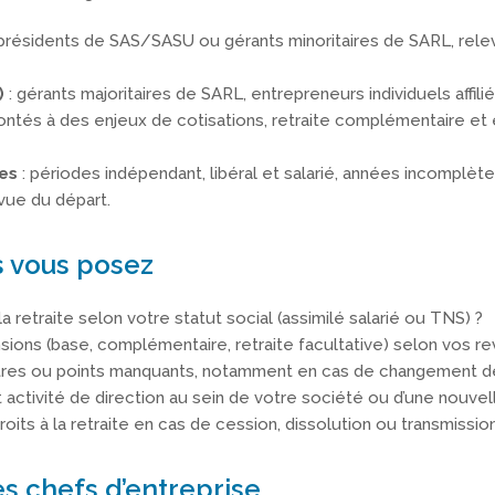
présidents de SAS/SASU ou gérants minoritaires de SARL, relev
)
: gérants majoritaires de SARL, entrepreneurs individuels affili
rontés à des enjeux de cotisations, retraite complémentaire et 
res
: périodes indépendant, libéral et salarié, années incomplète
vue du départ.
s vous posez
a retraite selon votre statut social (assimilé salarié ou TNS) ?
ions (base, complémentaire, retraite facultative) selon vos re
res ou points manquants, notamment en cas de changement de 
activité de direction au sein de votre société ou d’une nouvel
oits à la retraite en cas de cession, dissolution ou transmissio
es chefs d’entreprise