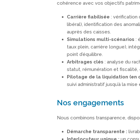
cohérence avec vos objectifs patrimo
Carrière fiabilisée
: vérificatio
libéral), identification des ano
auprès des caisses.
Simulations multi-scénarios
: 
taux plein, carrière longue), int
point d’équilibre.
Arbitrages clés
: analyse du rac
statut, rémunération et fiscalité
Pilotage de la liquidation (en 
suivi administratif jusqu’à la mis
Nos engagements
Nous combinons transparence, disponib
Démarche transparente :
livra
Interlocuteur unique :
un consu