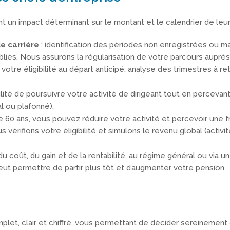
ont un impact déterminant sur le montant et le calendrier de leur
de carrière
: identification des périodes non enregistrées ou m
iés. Nous assurons la régularisation de votre parcours auprès
 votre éligibilité au départ anticipé, analyse des trimestres à ret
ilité de poursuivre votre activité de dirigeant tout en percevan
l ou plafonné).
 de 60 ans, vous pouvez réduire votre activité et percevoir une 
érifions votre éligibilité et simulons le revenu global (activit
u coût, du gain et de la rentabilité, au régime général ou via un
 peut permettre de partir plus tôt et d’augmenter votre pension.
et, clair et chiffré, vous permettant de décider sereinement 