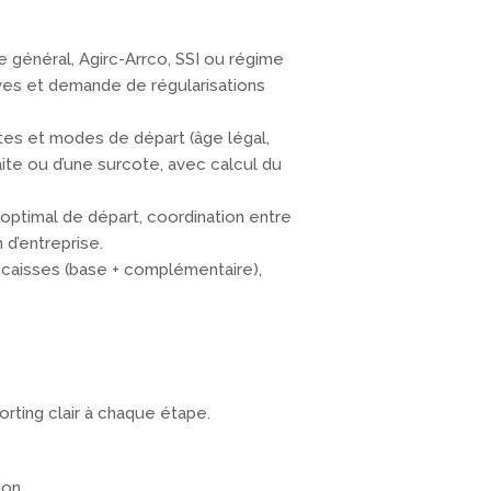
e général, Agirc-Arrco, SSI ou régime
uves et demande de régularisations
tes et modes de départ (âge légal,
raite ou d’une surcote, avec calcul du
r optimal de départ, coordination entre
 d’entreprise.
caisses (base + complémentaire),
orting clair à chaque étape.
ion.