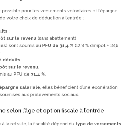
t possible pour les versements volontaires et l’épargne
 de votre choix de déduction à l’entrée :
uits
:
ôt sur le revenu
(sans abattement)
ues) sont soumis au
PFU de 31,4 %
(12,8 % d’impôt + 18,6
)
é déduits
:
pôt sur le revenu
.
umis au
PFU de
31,4
%
.
épargne salariale
, elles bénéficient d’une exonération
t soumises aux prélèvements sociaux.
e selon l’âge et option fiscale à l’entrée
e
à la retraite, la fiscalité dépend du
type de versements