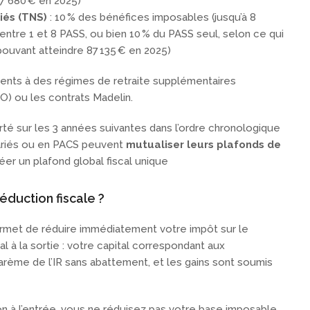
7 680 € en 2025)
riés (TNS)
: 10 % des bénéfices imposables (jusqu’à 8
entre 1 et 8 PASS, ou bien 10 % du PASS seul, selon ce qui
pouvant atteindre 87 135 € en 2025)
ents à des régimes de retraite supplémentaires
O) ou les contrats Madelin.
rté sur les 3 années suivantes dans l’ordre chronologique
mariés ou en PACS peuvent
mutualiser leurs plafonds de
éer un plafond global fiscal unique
déduction fiscale ?
ermet de réduire immédiatement votre impôt sur le
al à la sortie : votre capital correspondant aux
rème de l’IR sans abattement, et les gains sont soumis
ion à l’entrée, vous ne réduisez pas votre base imposable