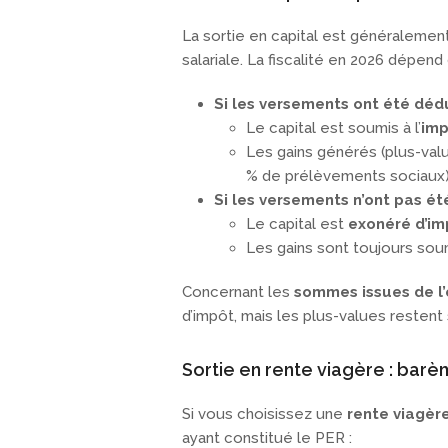
La sortie en capital est généralemen
salariale. La fiscalité en 2026 dépend
Si les versements ont été déd
Le capital est soumis à l’
imp
Les gains générés (plus-val
% de prélèvements sociaux
Si les versements n’ont pas ét
Le capital est
exonéré d’im
Les gains sont toujours so
Concernant les
sommes issues de l’
d’impôt, mais les plus-values resten
Sortie en rente viagère : barèm
Si vous choisissez une
rente viagèr
ayant constitué le PER :