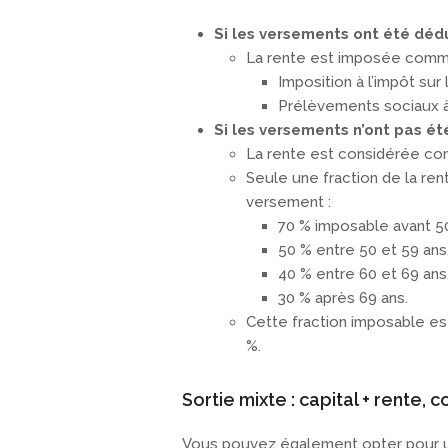
Si les versements ont été dédu
La rente est imposée com
Imposition à l’impôt su
Prélèvements sociaux 
Si les versements n’ont pas ét
La rente est considérée 
Seule une fraction de la re
versement :
70 % imposable avant 50
50 % entre 50 et 59 ans
40 % entre 60 et 69 ans
30 % après 69 ans.
Cette fraction imposable e
%.
Sortie mixte : capital + rente,
Vous pouvez également opter pour