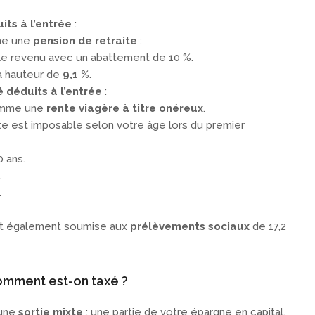
its à l’entrée
:
me une
pension de retraite
:
r le revenu avec un abattement de 10 %.
à hauteur de
9,1 %
.
é déduits à l’entrée
:
comme une
rente viagère à titre onéreux
.
nte est imposable selon votre âge lors du premier
 ans.
.
.
st également soumise aux
prélèvements sociaux
de 17,2
 comment est-on taxé ?
 une
sortie mixte
: une partie de votre épargne en capital,