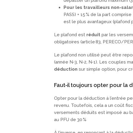
dépasser un plafond maximum (3
Pour les travailleurs non-sala
PASS) + 15 % de la part comprise 
est le plus avantageux (plafond 
Le plafond est
réduit
par les versem
obligatoires (article 83, PERECO/PER
Le plafond non utilisé peut être repo
(année N‑3, N‑2, N‑1). Les couples 
déduction
sur simple option, pour cr
Faut‑il toujours opter pour la 
Opter pour la déduction à l’entrée p
revenu. Toutefois, cela a un coût fisc
versements déduits est imposé au ba
au PFU de 30 %
À l’inverse, en renonçant à la déduct